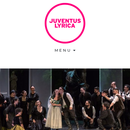
M E N U